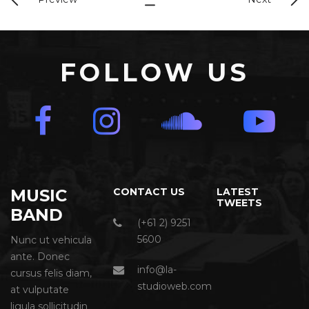
FOLLOW US
MUSIC
CONTACT US
LATEST
TWEETS
BAND
(+61 2) 9251
5600
Nunc ut vehicula
ante. Donec
info@la-
cursus felis diam,
studioweb.com
at vulputate
ligula sollicitudin