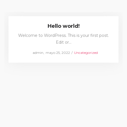
Hello world!
Welcome to WordPress. This is your first post.
Edit or…
Posted
Posted
by
admin
mayo 25, 2022
Uncategorized
on
in