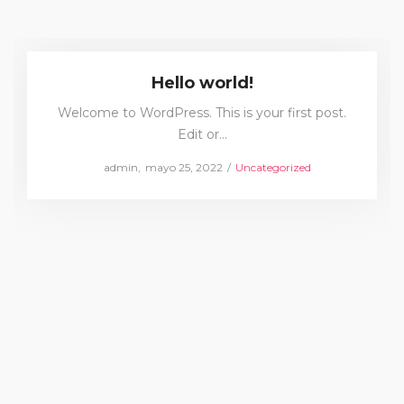
Hello world!
Welcome to WordPress. This is your first post.
Edit or…
Posted
Posted
by
admin
mayo 25, 2022
Uncategorized
on
in